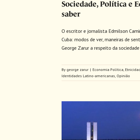
Sociedade, Política e
saber
O escritor e jornalista Edmilson Cam
Cuba: modos de ver, maneiras de sentir
George Zarur a respeito da sociedade
By
george zarur
|
Economia Política
,
Etnicida
Identidades Latino-americanas
,
Opinião
nstrução da Nação no
o Social Brasileiro