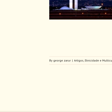
cidade e Multiculturalismo
ntidade Brasileira
By
george zarur
|
Artigos
,
Etnicidade e Multic