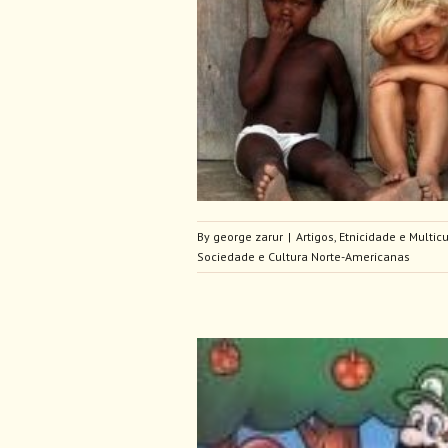
nismo, Raça e Nação
cidade e Multiculturalismo
sileira
Opinião
Sociedade e
ra Norte-Americanas
By
george zarur
|
Artigos
,
Etnicidade e Multic
Sociedade e Cultura Norte-Americanas