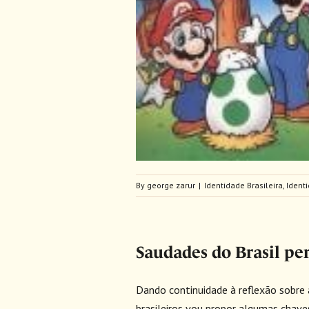
s e The Mario Brothers
asileira
Identidades Latino-
ricanas
Opinião
By
george zarur
|
Identidade Brasileira
,
Ident
Saudades do Brasil per
Dando continuidade à reflexão sobre 
brasileiros vou propor algumas chaves