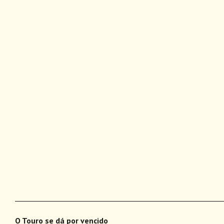
___________________________________________________________
O Touro se dá por vencido