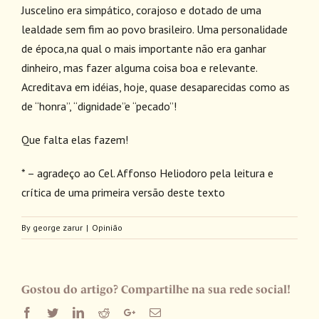
Juscelino era simpático, corajoso e dotado de uma
lealdade sem fim ao povo brasileiro. Uma personalidade
de época,na qual o mais importante não era ganhar
dinheiro, mas fazer alguma coisa boa e relevante.
Acreditava em idéias, hoje, quase desaparecidas como as
de “honra”, “dignidade”e “pecado”!
Que falta elas fazem!
* – agradeço ao Cel. Affonso Heliodoro pela leitura e
crítica de uma primeira versão deste texto
By
george zarur
|
Opinião
Gostou do artigo? Compartilhe na sua rede social!
Facebook
Twitter
LinkedIn
Reddit
Google+
Email