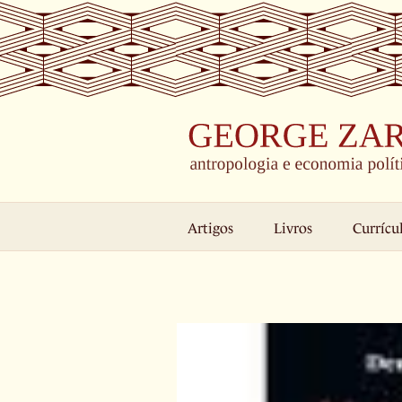
Skip
to
content
Artigos
Livros
Currícu
View
Larger
Image