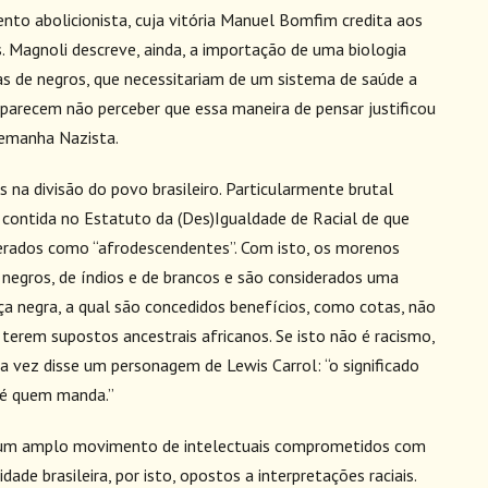
to abolicionista, cuja vitória Manuel Bomfim credita aos
. Magnoli descreve, ainda, a importação de uma biologia
vas de negros, que necessitariam de um sistema de saúde a
parecem não perceber que essa maneira de pensar justificou
lemanha Nazista.
s na divisão do povo brasileiro. Particularmente brutal
o contida no Estatuto da (Des)Igualdade de Racial de que
erados como “afrodescendentes”. Com isto, os morenos
 negros, de índios e de brancos e são considerados uma
a negra, a qual são concedidos benefícios, como cotas, não
 terem supostos ancestrais africanos. Se isto não é racismo,
a vez disse um personagem de Lewis Carrol: “o significado
a é quem manda.”
a um amplo movimento de intelectuais comprometidos com
dade brasileira, por isto, opostos a interpretações raciais.