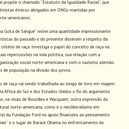
l propõe o chamado “Estatuto da Igualdade Racial”, que
ativistas étnicos abrigados em ONGs mantidas por
orte-americanos.
ma Gota de Sangue” reúne uma quantidade impressionante
ntistas do passado e do presente disseram a respeito da
critério de raça. Investiga o papel do conceito de raça na
uas repercussões na vida política, sua relação com a
rganização social norte-americana e com o nazismo alemão.
s de população na divisão dos povos.
to de raça vai sendo trabalhada ao longo de livro em viagem
. Da África do Sul e dos Estados Unidos o fio do argumento
mo, na visão de Bourdieu e Wacquant, outra expressão da
ltural norte-americana, como é o neoliberalismo em
tral da Fundação Ford no apoio financeiro ao pensamento
ciais” e o lugar de Barack Obama no enfrentamento do