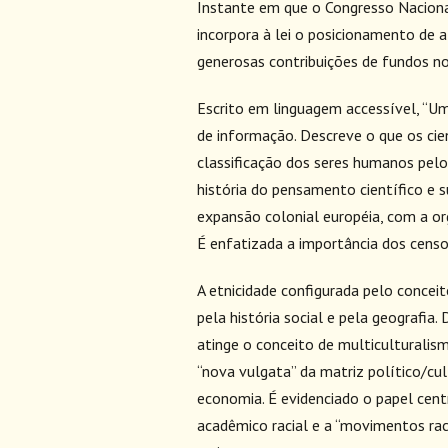
Instante em que o Congresso Naciona
incorpora à lei o posicionamento de 
generosas contribuições de fundos n
Escrito em linguagem accessível, “U
de informação. Descreve o que os cie
classificação dos seres humanos pelo 
história do pensamento científico e s
expansão colonial européia, com a o
É enfatizada a importância dos censo
A etnicidade configurada pelo concei
pela história social e pela geografia
atinge o conceito de multiculturalis
“nova vulgata” da matriz político/cu
economia. É evidenciado o papel cen
acadêmico racial e a “movimentos ra