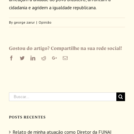
cidadania e agridem a igualdade republicana.
By
george zarur
|
Opinião
Gostou do artigo? Compartilhe na sua rede social!
Facebook
Twitter
LinkedIn
Reddit
Google+
Email
Buscar
resultados
para:
POSTS RECENTES
Relato de minha atuação como Diretor da FUNAI