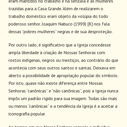
eram mantidos no trabalho e na senzala e as mulheres
trazidas para a Casa Grande. Além de realizarem o
trabalho doméstico eram objeto da volúpia do todo
poderoso senhor. Joaquim Nabuco (1999)
[8]
nos fala
dessas “pobres mulheres” negras e de sua desproteção.
Por outro lado, é significativo que a Igreja concedesse
ampla liberdade à criação de Nossas Senhoras com
rostos indígenas, negros ou mestiços, ao contrário do que
acontecia com seus outros santos e santas. Deixava em
aberto a possibilidade de apropriação popular do símbolo.
Por isto, quase não existe diferença entre Nossas
Senhoras “canônicas” e “não canônicas”, pois a Igreja nunca
impôs um padrão rígido para sua imagem. Todas são mais
ou menos “canônicas” e a tendência da Igreja é a aceitar a
iconografia popular.
Ao tempo em que Nossa Senhora consola o indivíduo,